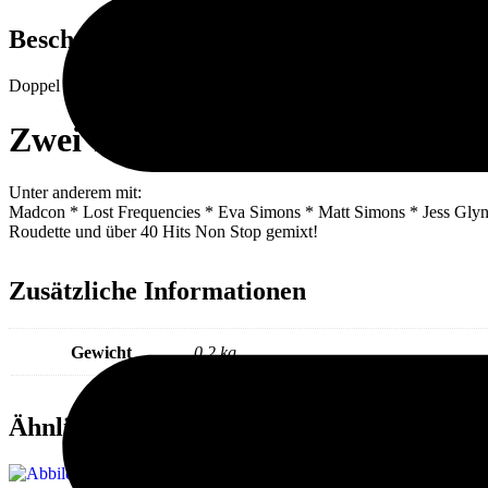
Beschreibung
Doppel CD aus der Serie Enrico Ostendorf – In The Mix Vol.11
Zwei Tracks (2 CDs) Non Stop (
Unter anderem mit:
Madcon * Lost Frequencies * Eva Simons * Matt Simons * Jess Glynn
Roudette und über 40 Hits Non Stop gemixt!
Zusätzliche Informationen
Gewicht
0,2 kg
Ähnliche Produkte