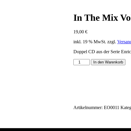
In The Mix Vo
19,00
€
inkl. 19 % MwSt.
zzgl.
Versan
Doppel CD aus der Serie Enric
In
In den Warenkorb
The
Mix
Vol
11
Menge
Artikelnummer:
EO0011
Kateg