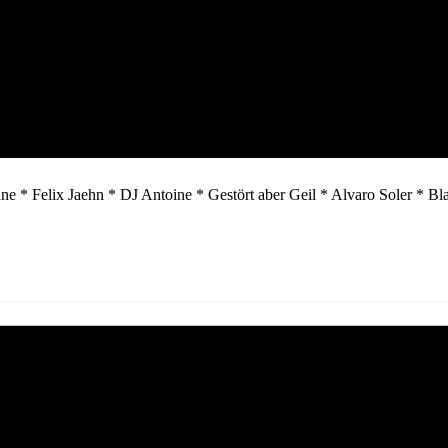
ohne Pause) gemixt!
e * Felix Jaehn * DJ Antoine * Gestört aber Geil * Alvaro Soler * 