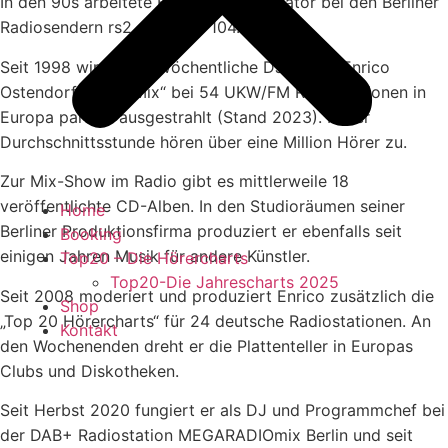
In den 90s arbeitete Enrico als Moderator bei den Berliner
Radiosendern rs2, NRJ und 104.6 RTL.
Seit 1998 wird seine wöchentliche DJ Show „Enrico
Ostendorf In The Mix“ bei 54 UKW/FM Radiostationen in
Europa parallel ausgestrahlt (Stand 2023). In der
Durchschnittsstunde hören über eine Million Hörer zu.
Zur Mix-Show im Radio gibt es mittlerweile 18
veröffentlichte CD-Alben. In den Studioräumen seiner
Home
Berliner Produktionsfirma produziert er ebenfalls seit
Booking
einigen Jahren Musik für andere Künstler.
Top20 – Die Hörercharts
Top20-Die Jahrescharts 2025
Seit 2008 moderiert und produziert Enrico zusätzlich die
Shop
„Top 20 Hörercharts“ für 24 deutsche Radiostationen. An
Kontakt
den Wochenenden dreht er die Plattenteller in Europas
Clubs und Diskotheken.
Seit Herbst 2020 fungiert er als DJ und Programmchef bei
der DAB+ Radiostation MEGARADIOmix Berlin und seit