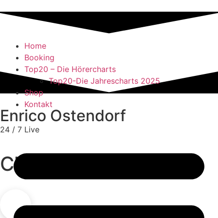
Home
Booking
Top20 – Die Hörercharts
Top20-Die Jahrescharts 2025
Shop
Kontakt
Enrico Ostendorf
24 / 7 Live
Classics & HITS