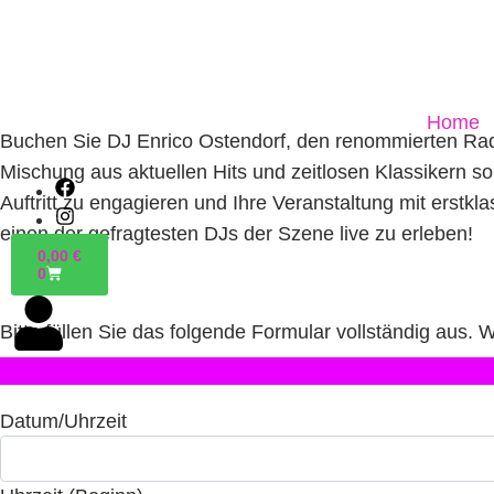
Enrico Ostendorf
LIVE
Home
Buchen Sie DJ Enrico Ostendorf, den renommierten Radi
Mischung aus aktuellen Hits und zeitlosen Klassikern so
Auftritt zu engagieren und Ihre Veranstaltung mit erstk
einen der gefragtesten DJs der Szene live zu erleben!
0,00
€
0
Bitte füllen Sie das folgende Formular vollständig aus.
Datum/Uhrzeit