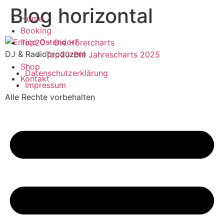
Blog horizontal
Zum
Home
Inhalt
Booking
springen
Top20 – Die Hörercharts
DJ & Radioproduzent
Top20-Die Jahrescharts 2025
Shop
Datenschutzerklärung
Kontakt
Impressum
Alle Rechte vorbehalten