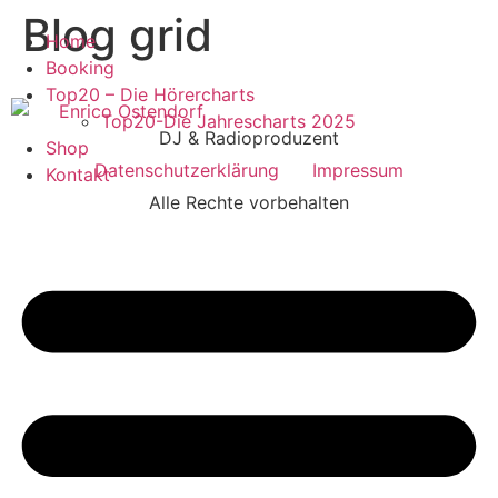
Blog grid
Zum
Home
Inhalt
Booking
springen
Top20 – Die Hörercharts
Top20-Die Jahrescharts 2025
DJ & Radioproduzent
Shop
Datenschutzerklärung
Impressum
Kontakt
Alle Rechte vorbehalten